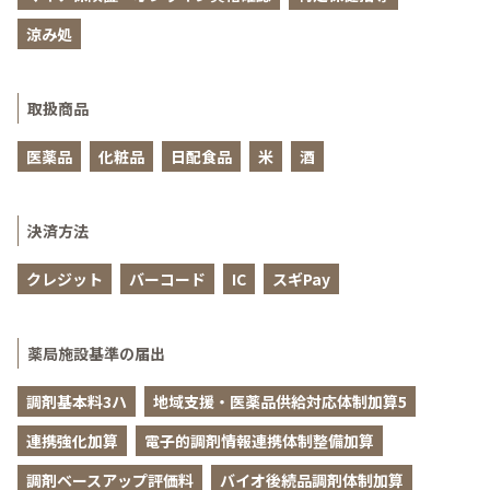
涼み処
取扱商品
医薬品
化粧品
日配食品
米
酒
決済方法
クレジット
バーコード
IC
スギPay
薬局施設基準の届出
調剤基本料3ハ
地域支援・医薬品供給対応体制加算5
連携強化加算
電子的調剤情報連携体制整備加算
調剤ベースアップ評価料
バイオ後続品調剤体制加算