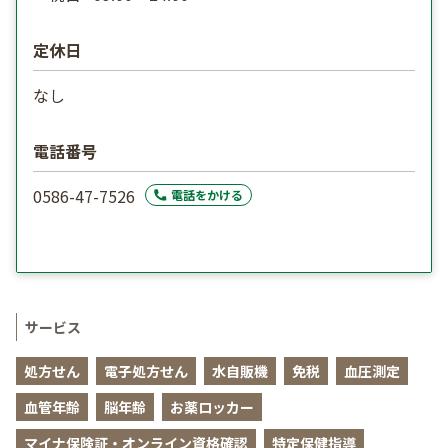
定休日
なし
電話番号
0586-47-7526
電話をかける
サービス
処方せん
電子処方せん
水自販機
免税
血圧測定
血管年齢
脳年齢
お薬ロッカー
マイナ保険証・オンライン資格確認
特定保健指導