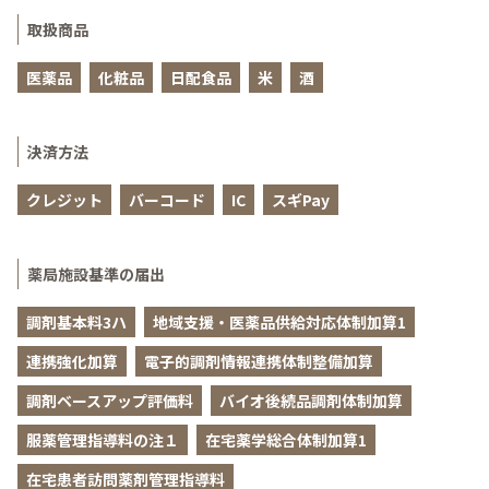
取扱商品
医薬品
化粧品
日配食品
米
酒
決済方法
クレジット
バーコード
IC
スギPay
薬局施設基準の届出
調剤基本料3ハ
地域支援・医薬品供給対応体制加算1
連携強化加算
電子的調剤情報連携体制整備加算
調剤ベースアップ評価料
バイオ後続品調剤体制加算
服薬管理指導料の注１
在宅薬学総合体制加算1
在宅患者訪問薬剤管理指導料