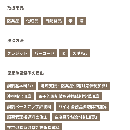
取扱商品
医薬品
化粧品
日配食品
米
酒
決済方法
クレジット
バーコード
IC
スギPay
薬局施設基準の届出
調剤基本料3ハ
地域支援・医薬品供給対応体制加算1
連携強化加算
電子的調剤情報連携体制整備加算
調剤ベースアップ評価料
バイオ後続品調剤体制加算
服薬管理指導料の注１
在宅薬学総合体制加算1
在宅患者訪問薬剤管理指導料