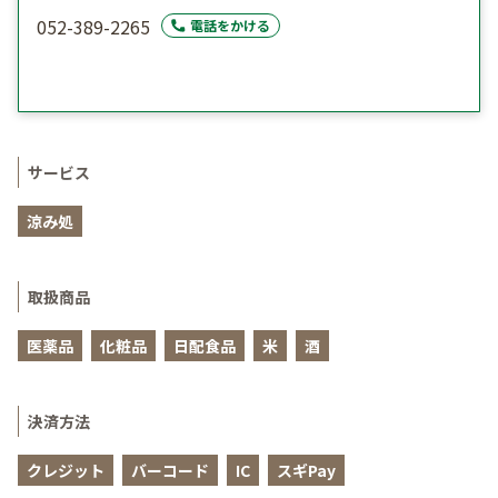
052-389-2265
電話をかける
サービス
涼み処
取扱商品
医薬品
化粧品
日配食品
米
酒
決済方法
クレジット
バーコード
IC
スギPay