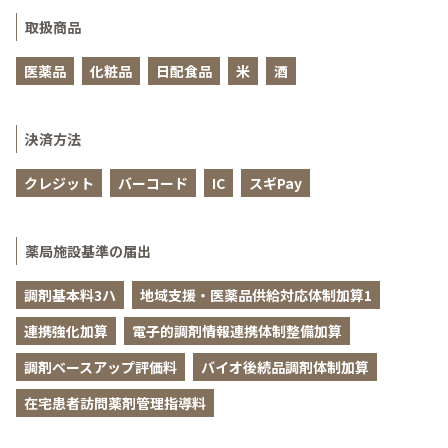
取扱商品
医薬品
化粧品
日配食品
米
酒
決済方法
クレジット
バーコード
IC
スギPay
薬局施設基準の届出
調剤基本料3ハ
地域支援・医薬品供給対応体制加算1
連携強化加算
電子的調剤情報連携体制整備加算
調剤ベースアップ評価料
バイオ後続品調剤体制加算
在宅患者訪問薬剤管理指導料