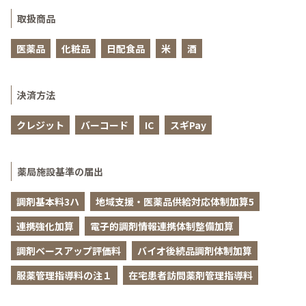
取扱商品
医薬品
化粧品
日配食品
米
酒
決済方法
クレジット
バーコード
IC
スギPay
薬局施設基準の届出
調剤基本料3ハ
地域支援・医薬品供給対応体制加算5
連携強化加算
電子的調剤情報連携体制整備加算
調剤ベースアップ評価料
バイオ後続品調剤体制加算
服薬管理指導料の注１
在宅患者訪問薬剤管理指導料