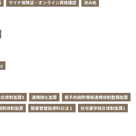
局
マイナ保険証・オンライン資格確認
涼み処
y
応体制加算5
連携強化加算
電子的調剤情報連携体制整備加算
調剤体制加算
服薬管理指導料の注１
在宅薬学総合体制加算1