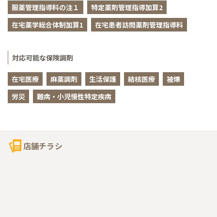
服薬管理指導料の注１
特定薬剤管理指導加算2
在宅薬学総合体制加算1
在宅患者訪問薬剤管理指導料
対応可能な保険調剤
在宅医療
麻薬調剤
生活保護
結核医療
被爆
労災
難病・小児慢性特定疾病
店舗チラシ