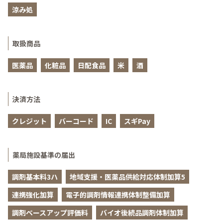
涼み処
取扱商品
医薬品
化粧品
日配食品
米
酒
決済方法
クレジット
バーコード
IC
スギPay
薬局施設基準の届出
調剤基本料3ハ
地域支援・医薬品供給対応体制加算5
連携強化加算
電子的調剤情報連携体制整備加算
調剤ベースアップ評価料
バイオ後続品調剤体制加算