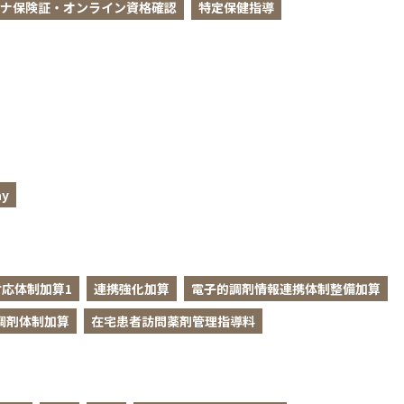
ナ保険証・オンライン資格確認
特定保健指導
y
応体制加算1
連携強化加算
電子的調剤情報連携体制整備加算
調剤体制加算
在宅患者訪問薬剤管理指導料