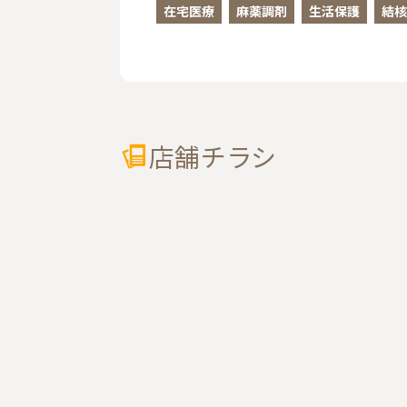
在宅医療
麻薬調剤
生活保護
結核
店舗チラシ