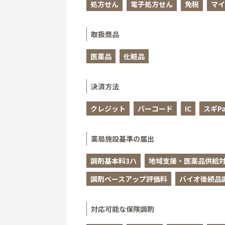
処方せん
電子処方せん
免税
マイ
取扱商品
医薬品
化粧品
決済方法
クレジット
バーコード
IC
スギPa
薬局施設基準の届出
調剤基本料3ハ
地域支援・医薬品供給対
調剤ベースアップ評価料
バイオ後続品
対応可能な保険調剤