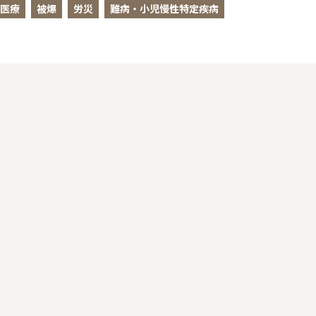
医療
被爆
労災
難病・小児慢性特定疾病