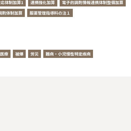
応体制加算1
連携強化加算
電子的調剤情報連携体制整備加算
調剤体制加算
服薬管理指導料の注１
医療
被爆
労災
難病・小児慢性特定疾病