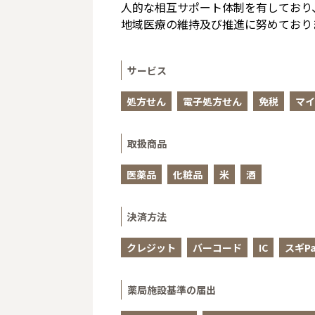
人的な相互サポート体制を有しており、
地域医療の維持及び推進に努めており
サービス
処方せん
電子処方せん
免税
マイ
取扱商品
医薬品
化粧品
米
酒
決済方法
クレジット
バーコード
IC
スギPa
薬局施設基準の届出