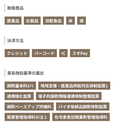
取扱商品
医薬品
化粧品
日配食品
米
酒
決済方法
クレジット
バーコード
IC
スギPay
薬局施設基準の届出
調剤基本料3ハ
地域支援・医薬品供給対応体制加算1
連携強化加算
電子的調剤情報連携体制整備加算
調剤ベースアップ評価料
バイオ後続品調剤体制加算
服薬管理指導料の注１
在宅患者訪問薬剤管理指導料