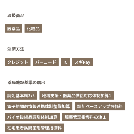
取扱商品
医薬品
化粧品
決済方法
クレジット
バーコード
IC
スギPay
薬局施設基準の届出
調剤基本料3ハ
地域支援・医薬品供給対応体制加算1
電子的調剤情報連携体制整備加算
調剤ベースアップ評価料
バイオ後続品調剤体制加算
服薬管理指導料の注１
在宅患者訪問薬剤管理指導料