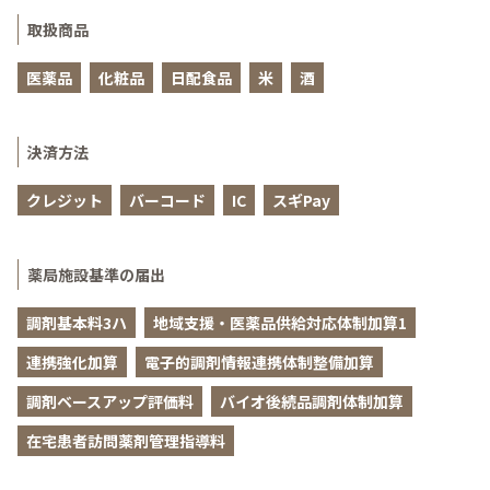
取扱商品
医薬品
化粧品
日配食品
米
酒
決済方法
クレジット
バーコード
IC
スギPay
薬局施設基準の届出
調剤基本料3ハ
地域支援・医薬品供給対応体制加算1
連携強化加算
電子的調剤情報連携体制整備加算
調剤ベースアップ評価料
バイオ後続品調剤体制加算
在宅患者訪問薬剤管理指導料