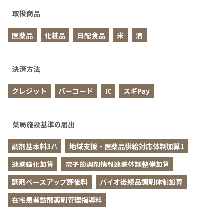
取扱商品
医薬品
化粧品
日配食品
米
酒
決済方法
クレジット
バーコード
IC
スギPay
薬局施設基準の届出
調剤基本料3ハ
地域支援・医薬品供給対応体制加算1
連携強化加算
電子的調剤情報連携体制整備加算
調剤ベースアップ評価料
バイオ後続品調剤体制加算
在宅患者訪問薬剤管理指導料