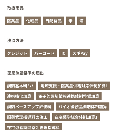
取扱商品
医薬品
化粧品
日配食品
米
酒
決済方法
クレジット
バーコード
IC
スギPay
薬局施設基準の届出
調剤基本料3ハ
地域支援・医薬品供給対応体制加算1
連携強化加算
電子的調剤情報連携体制整備加算
調剤ベースアップ評価料
バイオ後続品調剤体制加算
服薬管理指導料の注１
在宅薬学総合体制加算1
在宅患者訪問薬剤管理指導料