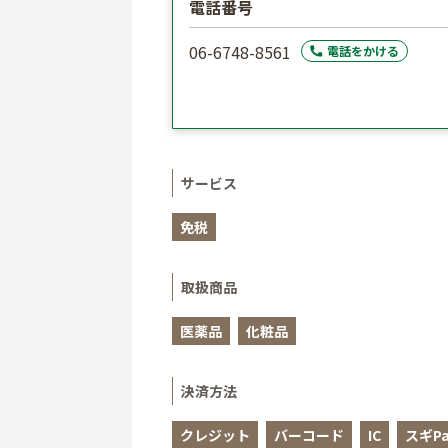
電話番号
06-6748-8561
電話をかける
サービス
免税
取扱商品
医薬品
化粧品
決済方法
クレジット
バーコード
IC
スギPa