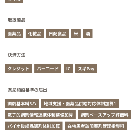
取扱商品
医薬品
化粧品
日配食品
米
酒
決済方法
クレジット
バーコード
IC
スギPay
薬局施設基準の届出
調剤基本料3ハ
地域支援・医薬品供給対応体制加算1
電子的調剤情報連携体制整備加算
調剤ベースアップ評価料
バイオ後続品調剤体制加算
在宅患者訪問薬剤管理指導料