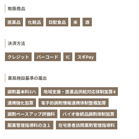
取扱商品
医薬品
化粧品
日配食品
米
酒
決済方法
クレジット
バーコード
IC
スギPay
薬局施設基準の届出
調剤基本料3ハ
地域支援・医薬品供給対応体制加算4
連携強化加算
電子的調剤情報連携体制整備加算
調剤ベースアップ評価料
バイオ後続品調剤体制加算
服薬管理指導料の注１
在宅患者訪問薬剤管理指導料