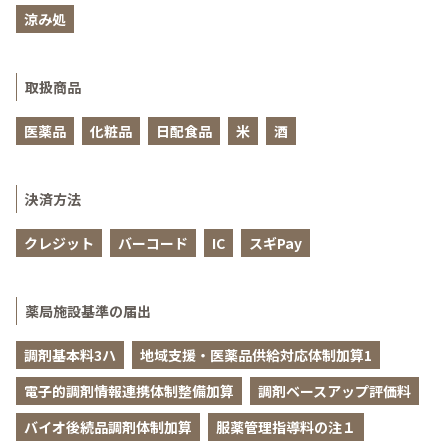
涼み処
取扱商品
医薬品
化粧品
日配食品
米
酒
決済方法
クレジット
バーコード
IC
スギPay
薬局施設基準の届出
調剤基本料3ハ
地域支援・医薬品供給対応体制加算1
電子的調剤情報連携体制整備加算
調剤ベースアップ評価料
バイオ後続品調剤体制加算
服薬管理指導料の注１