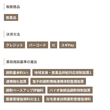
取扱商品
医薬品
決済方法
クレジット
バーコード
IC
スギPay
薬局施設基準の届出
調剤基本料3ハ
地域支援・医薬品供給対応体制加算1
連携強化加算
電子的調剤情報連携体制整備加算
調剤ベースアップ評価料
バイオ後続品調剤体制加算
服薬管理指導料の注１
在宅患者訪問薬剤管理指導料