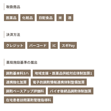
取扱商品
医薬品
化粧品
日配食品
米
酒
決済方法
クレジット
バーコード
IC
スギPay
薬局施設基準の届出
調剤基本料3ハ
地域支援・医薬品供給対応体制加算1
連携強化加算
電子的調剤情報連携体制整備加算
調剤ベースアップ評価料
バイオ後続品調剤体制加算
在宅患者訪問薬剤管理指導料