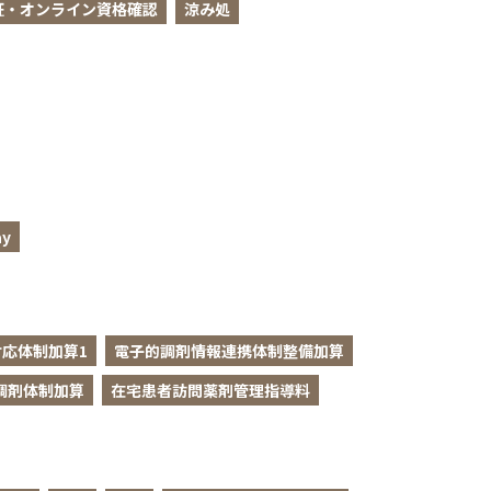
証・オンライン資格確認
涼み処
y
応体制加算1
電子的調剤情報連携体制整備加算
調剤体制加算
在宅患者訪問薬剤管理指導料