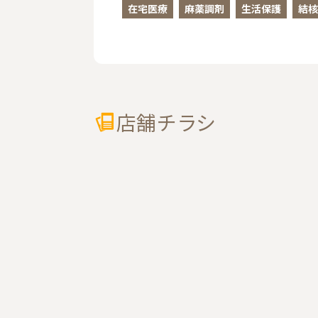
在宅医療
麻薬調剤
生活保護
結核
店舗チラシ