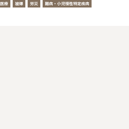
医療
被爆
労災
難病・小児慢性特定疾病