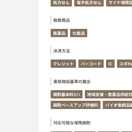
処方せん
電子処方せん
マイナ保険
取扱商品
医薬品
化粧品
決済方法
クレジット
バーコード
IC
スギPa
薬局施設基準の届出
調剤基本料3ハ
地域支援・医薬品供給対
調剤ベースアップ評価料
バイオ後続品
対応可能な保険調剤