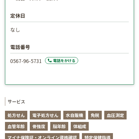
定休日
なし
電話番号
0567-96-5731
電話をかける
サービス
処方せん
電子処方せん
水自販機
免税
血圧測定
血管年齢
骨強度
脳年齢
体組成
マイナ保険証・オンライン資格確認
特定保健指導