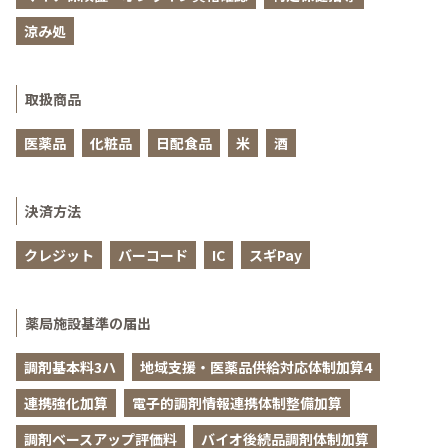
涼み処
取扱商品
医薬品
化粧品
日配食品
米
酒
決済方法
クレジット
バーコード
IC
スギPay
薬局施設基準の届出
調剤基本料3ハ
地域支援・医薬品供給対応体制加算4
連携強化加算
電子的調剤情報連携体制整備加算
調剤ベースアップ評価料
バイオ後続品調剤体制加算