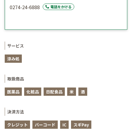
0274-24-6888
電話をかける
サービス
涼み処
取扱商品
医薬品
化粧品
日配食品
米
酒
決済方法
クレジット
バーコード
IC
スギPay