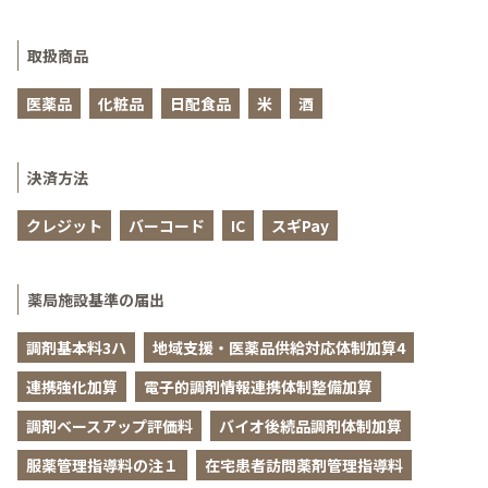
取扱商品
医薬品
化粧品
日配食品
米
酒
決済方法
クレジット
バーコード
IC
スギPay
薬局施設基準の届出
調剤基本料3ハ
地域支援・医薬品供給対応体制加算4
連携強化加算
電子的調剤情報連携体制整備加算
調剤ベースアップ評価料
バイオ後続品調剤体制加算
服薬管理指導料の注１
在宅患者訪問薬剤管理指導料