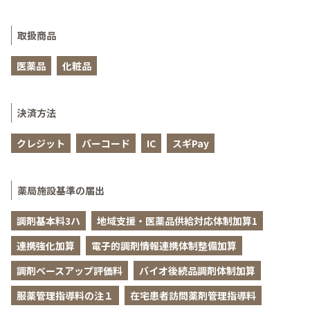
取扱商品
医薬品
化粧品
決済方法
クレジット
バーコード
IC
スギPay
薬局施設基準の届出
調剤基本料3ハ
地域支援・医薬品供給対応体制加算1
連携強化加算
電子的調剤情報連携体制整備加算
調剤ベースアップ評価料
バイオ後続品調剤体制加算
服薬管理指導料の注１
在宅患者訪問薬剤管理指導料