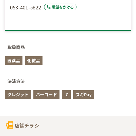
053-401-5822
電話をかける
取扱商品
医薬品
化粧品
決済方法
クレジット
バーコード
IC
スギPay
店舗チラシ