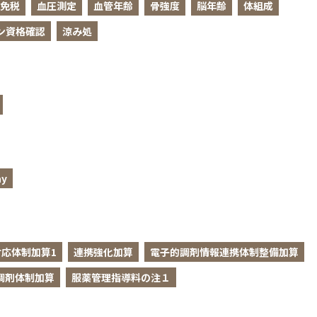
免税
血圧測定
血管年齢
骨強度
脳年齢
体組成
ン資格確認
涼み処
y
応体制加算1
連携強化加算
電子的調剤情報連携体制整備加算
調剤体制加算
服薬管理指導料の注１