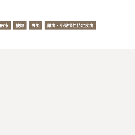
医療
被爆
労災
難病・小児慢性特定疾病