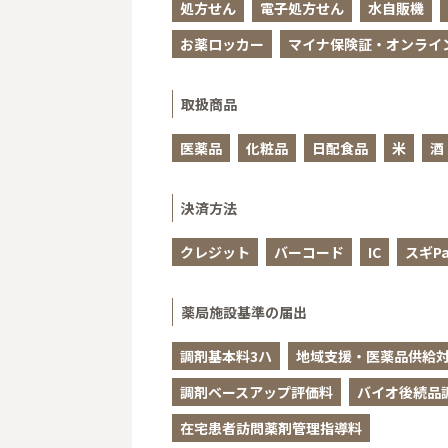
処方せん
電子処方せん
水自販機
お薬ロッカー
マイナ保険証・オンライ
取扱商品
医薬品
化粧品
日配食品
米
酒
決済方法
クレジット
バーコード
IC
スギPa
薬局施設基準の届出
調剤基本料3ハ
地域支援・医薬品供給対
調剤ベースアップ評価料
バイオ後続品
在宅患者訪問薬剤管理指導料