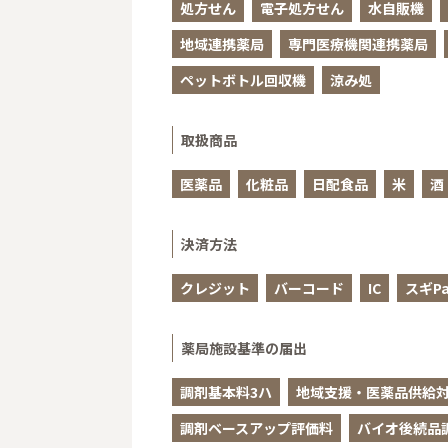
処方せん
電子処方せん
水自販機
地域連携薬局
専門医療機関連携薬局
ペットボトル回収機
涼み処
取扱商品
医薬品
化粧品
日配食品
米
酒
決済方法
クレジット
バーコード
IC
スギPa
薬局施設基準の届出
調剤基本料3ハ
地域支援・医薬品供給対
調剤ベースアップ評価料
バイオ後続品