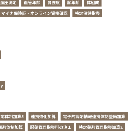
血圧測定
血管年齢
骨強度
脳年齢
体組成
マイナ保険証・オンライン資格確認
特定保健指導
y
応体制加算5
連携強化加算
電子的調剤情報連携体制整備加算
調剤体制加算
服薬管理指導料の注１
特定薬剤管理指導加算2