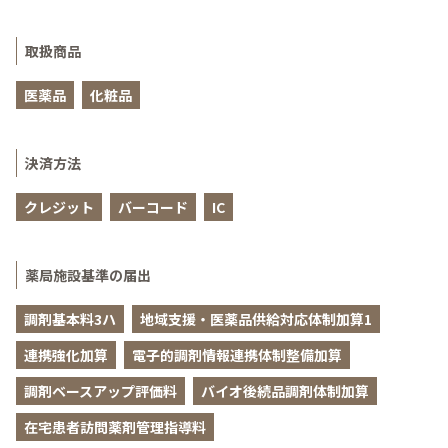
取扱商品
医薬品
化粧品
決済方法
クレジット
バーコード
IC
薬局施設基準の届出
調剤基本料3ハ
地域支援・医薬品供給対応体制加算1
連携強化加算
電子的調剤情報連携体制整備加算
調剤ベースアップ評価料
バイオ後続品調剤体制加算
在宅患者訪問薬剤管理指導料