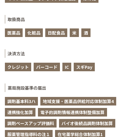
取扱商品
医薬品
化粧品
日配食品
米
酒
決済方法
クレジット
バーコード
IC
スギPay
薬局施設基準の届出
調剤基本料3ハ
地域支援・医薬品供給対応体制加算4
連携強化加算
電子的調剤情報連携体制整備加算
調剤ベースアップ評価料
バイオ後続品調剤体制加算
服薬管理指導料の注１
在宅薬学総合体制加算1