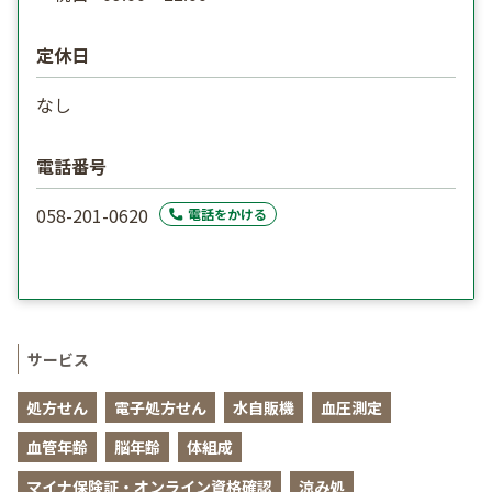
定休日
なし
電話番号
058-201-0620
電話をかける
サービス
処方せん
電子処方せん
水自販機
血圧測定
血管年齢
脳年齢
体組成
マイナ保険証・オンライン資格確認
涼み処