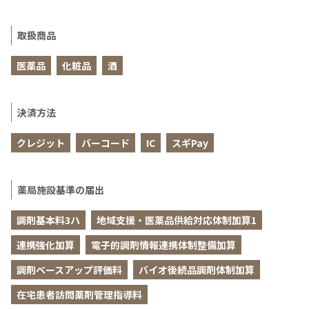
取扱商品
医薬品
化粧品
酒
決済方法
クレジット
バーコード
IC
スギPay
薬局施設基準の届出
調剤基本料3ハ
地域支援・医薬品供給対応体制加算1
連携強化加算
電子的調剤情報連携体制整備加算
調剤ベースアップ評価料
バイオ後続品調剤体制加算
在宅患者訪問薬剤管理指導料