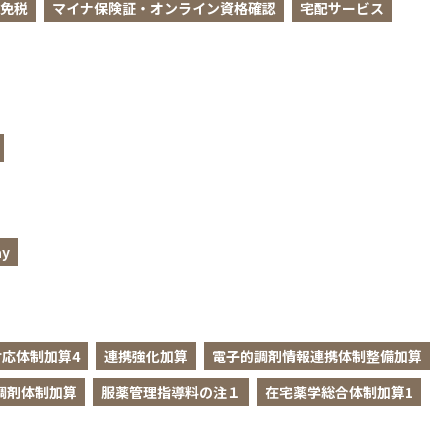
免税
マイナ保険証・オンライン資格確認
宅配サービス
y
応体制加算4
連携強化加算
電子的調剤情報連携体制整備加算
調剤体制加算
服薬管理指導料の注１
在宅薬学総合体制加算1