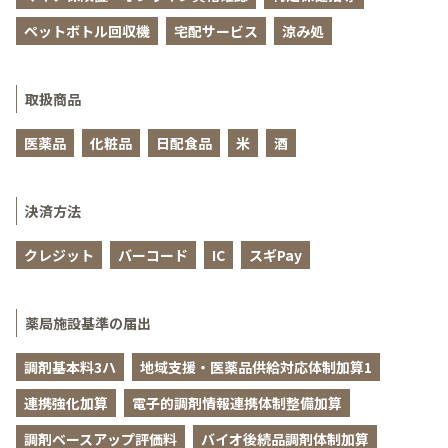
ペットボトル回収機
宅配サービス
涼み処
取扱商品
医薬品
化粧品
日配食品
米
酒
決済方法
クレジット
バーコード
IC
スギPay
薬局施設基準の届出
調剤基本料3ハ
地域支援・医薬品供給対応体制加算1
連携強化加算
電子的調剤情報連携体制整備加算
調剤ベースアップ評価料
バイオ後続品調剤体制加算