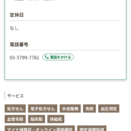
定休日
なし
電話番号
03-5799-7761
電話をかける
サービス
処方せん
電子処方せん
水自販機
免税
血圧測定
血管年齢
脳年齢
体組成
マイナ保険証・オンライン資格確認
特定保健指導