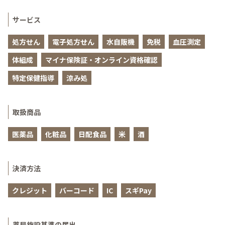
サービス
処方せん
電子処方せん
水自販機
免税
血圧測定
体組成
マイナ保険証・オンライン資格確認
特定保健指導
涼み処
取扱商品
医薬品
化粧品
日配食品
米
酒
決済方法
クレジット
バーコード
IC
スギPay
薬局施設基準の届出