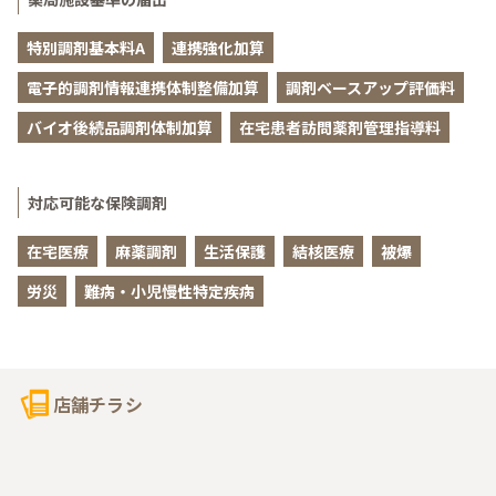
特別調剤基本料A
連携強化加算
電子的調剤情報連携体制整備加算
調剤ベースアップ評価料
バイオ後続品調剤体制加算
在宅患者訪問薬剤管理指導料
対応可能な保険調剤
在宅医療
麻薬調剤
生活保護
結核医療
被爆
労災
難病・小児慢性特定疾病
店舗チラシ