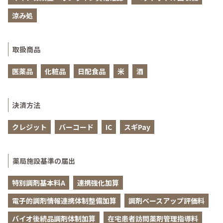
涼み処
取扱商品
医薬品
化粧品
日配食品
米
酒
決済方法
クレジット
バーコード
IC
スギPay
薬局施設基準の届出
特別調剤基本料A
連携強化加算
電子的調剤情報連携体制整備加算
調剤ベースアップ評価料
バイオ後続品調剤体制加算
在宅患者訪問薬剤管理指導料