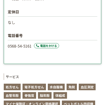
定休日
なし
電話番号
0568-54-5161
電話をかける
サービス
処方せん
電子処方せん
水自販機
免税
血圧測定
血管年齢
骨強度
脳年齢
体組成
マイナ保険証・オンライン資格確認
ペットボトル回収機