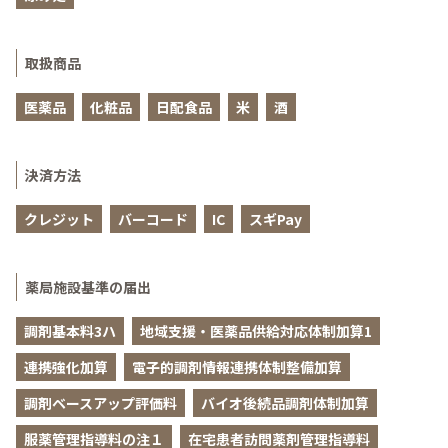
取扱商品
医薬品
化粧品
日配食品
米
酒
決済方法
クレジット
バーコード
IC
スギPay
薬局施設基準の届出
調剤基本料3ハ
地域支援・医薬品供給対応体制加算1
連携強化加算
電子的調剤情報連携体制整備加算
調剤ベースアップ評価料
バイオ後続品調剤体制加算
服薬管理指導料の注１
在宅患者訪問薬剤管理指導料