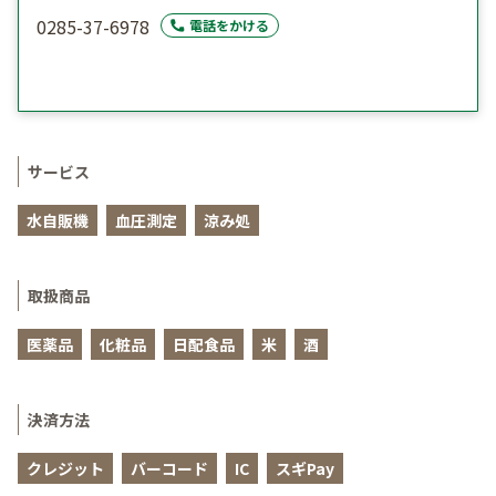
0285-37-6978
電話をかける
サービス
水自販機
血圧測定
涼み処
取扱商品
医薬品
化粧品
日配食品
米
酒
決済方法
クレジット
バーコード
IC
スギPay