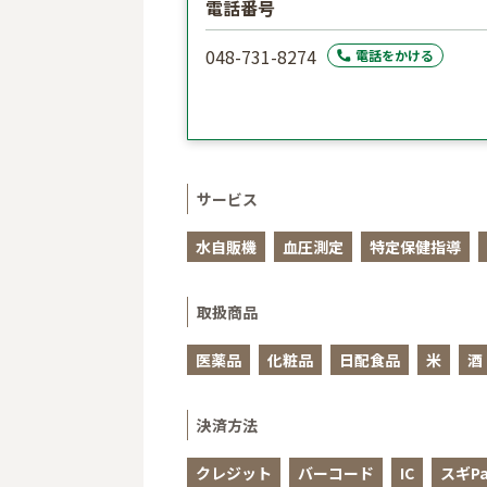
電話番号
048-731-8274
電話をかける
サービス
水自販機
血圧測定
特定保健指導
取扱商品
医薬品
化粧品
日配食品
米
酒
決済方法
クレジット
バーコード
IC
スギPa