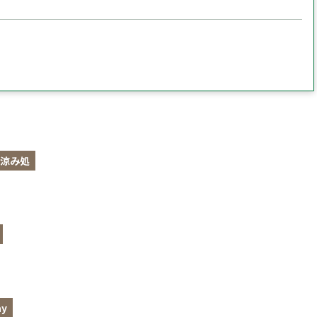
涼み処
y