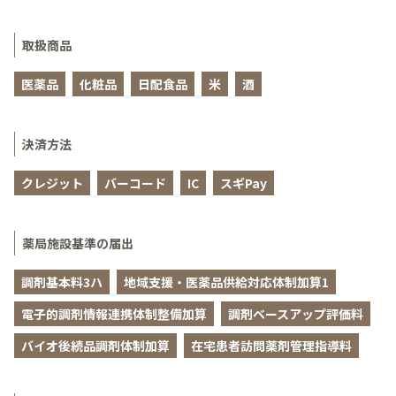
取扱商品
医薬品
化粧品
日配食品
米
酒
決済方法
クレジット
バーコード
IC
スギPay
薬局施設基準の届出
調剤基本料3ハ
地域支援・医薬品供給対応体制加算1
電子的調剤情報連携体制整備加算
調剤ベースアップ評価料
バイオ後続品調剤体制加算
在宅患者訪問薬剤管理指導料