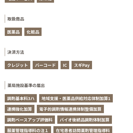
取扱商品
医薬品
化粧品
決済方法
クレジット
バーコード
IC
スギPay
薬局施設基準の届出
調剤基本料3ハ
地域支援・医薬品供給対応体制加算1
連携強化加算
電子的調剤情報連携体制整備加算
調剤ベースアップ評価料
バイオ後続品調剤体制加算
服薬管理指導料の注１
在宅患者訪問薬剤管理指導料