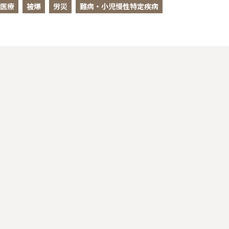
医療
被爆
労災
難病・小児慢性特定疾病