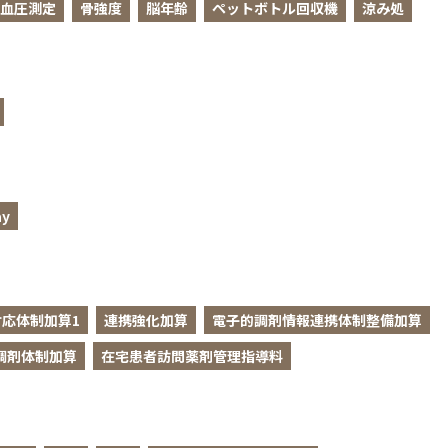
血圧測定
骨強度
脳年齢
ペットボトル回収機
涼み処
y
応体制加算1
連携強化加算
電子的調剤情報連携体制整備加算
調剤体制加算
在宅患者訪問薬剤管理指導料