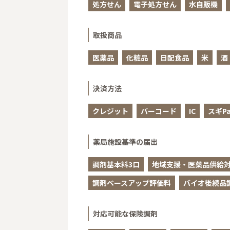
処方せん
電子処方せん
水自販機
取扱商品
医薬品
化粧品
日配食品
米
酒
決済方法
クレジット
バーコード
IC
スギPa
薬局施設基準の届出
調剤基本料3ロ
地域支援・医薬品供給対
調剤ベースアップ評価料
バイオ後続品
対応可能な保険調剤