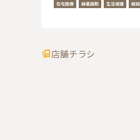
在宅医療
麻薬調剤
生活保護
結核
店舗チラシ