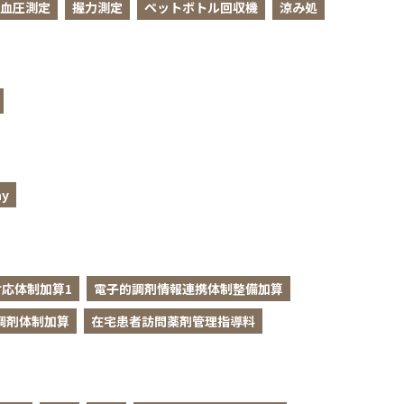
血圧測定
握力測定
ペットボトル回収機
涼み処
y
応体制加算1
電子的調剤情報連携体制整備加算
調剤体制加算
在宅患者訪問薬剤管理指導料