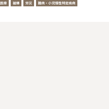
医療
被爆
労災
難病・小児慢性特定疾病