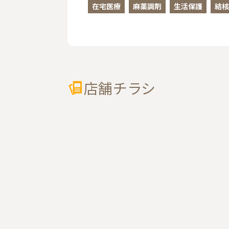
在宅医療
麻薬調剤
生活保護
結核
店舗チラシ