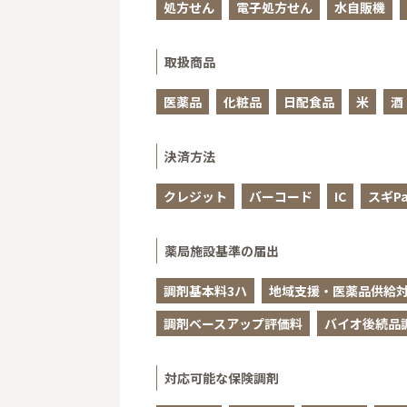
処方せん
電子処方せん
水自販機
取扱商品
医薬品
化粧品
日配食品
米
酒
決済方法
クレジット
バーコード
IC
スギPa
薬局施設基準の届出
調剤基本料3ハ
地域支援・医薬品供給対
調剤ベースアップ評価料
バイオ後続品
対応可能な保険調剤