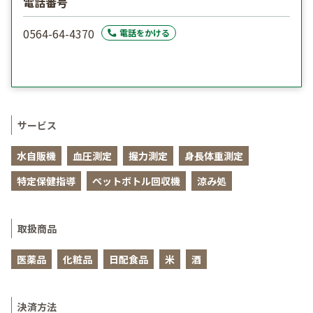
電話番号
0564-64-4370
電話をかける
サービス
水自販機
血圧測定
握力測定
身長体重測定
特定保健指導
ペットボトル回収機
涼み処
取扱商品
医薬品
化粧品
日配食品
米
酒
決済方法