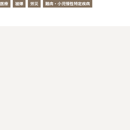
医療
被爆
労災
難病・小児慢性特定疾病