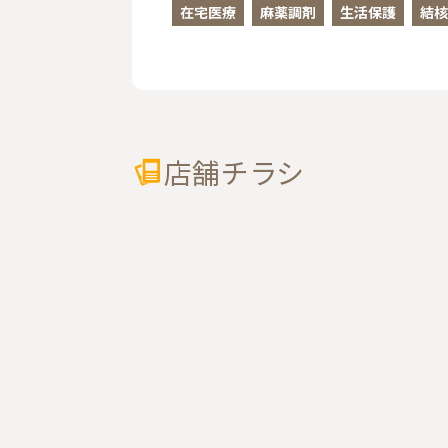
在宅医療
麻薬調剤
生活保護
結核
店舗チラシ