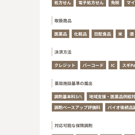
処方せん
電子処方せん
免税
マイ
取扱商品
医薬品
化粧品
日配食品
米
酒
決済方法
クレジット
バーコード
IC
スギPa
薬局施設基準の届出
調剤基本料3ハ
地域支援・医薬品供給対
調剤ベースアップ評価料
バイオ後続品
対応可能な保険調剤