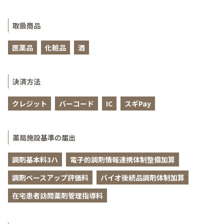
取扱商品
医薬品
化粧品
酒
決済方法
クレジット
バーコード
IC
スギPay
薬局施設基準の届出
調剤基本料3ハ
電子的調剤情報連携体制整備加算
調剤ベースアップ評価料
バイオ後続品調剤体制加算
在宅患者訪問薬剤管理指導料