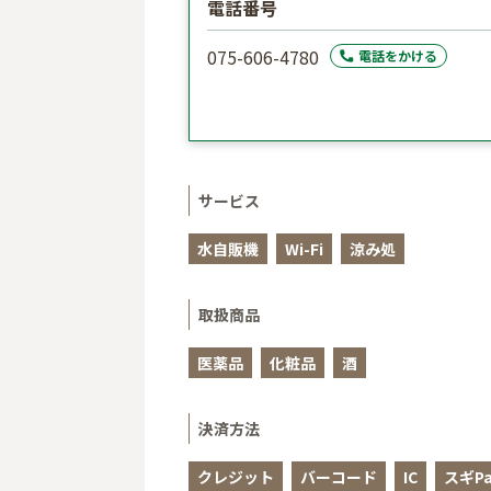
電話番号
075-606-4780
電話をかける
サービス
水自販機
Wi-Fi
涼み処
取扱商品
医薬品
化粧品
酒
決済方法
クレジット
バーコード
IC
スギPa