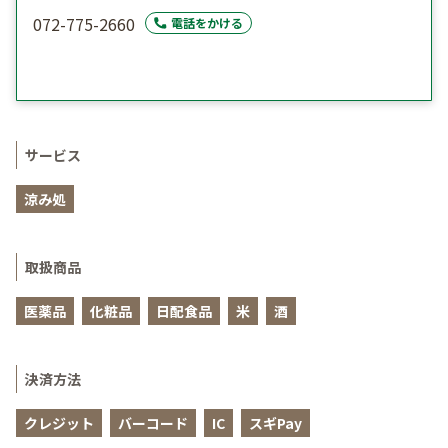
072-775-2660
電話をかける
サービス
涼み処
取扱商品
医薬品
化粧品
日配食品
米
酒
決済方法
クレジット
バーコード
IC
スギPay