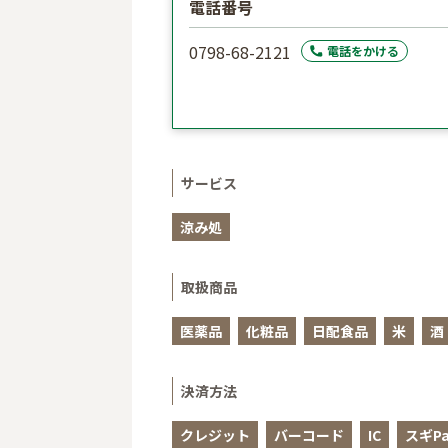
電話番号
0798-68-2121
電話をかける
サービス
涼み処
取扱商品
医薬品
化粧品
日配食品
米
酒
決済方法
クレジット
バーコード
IC
スギPa