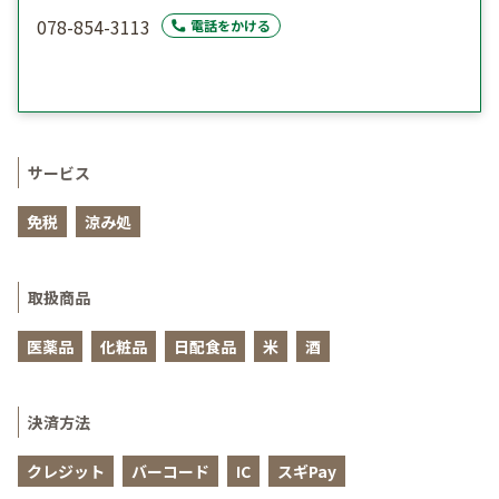
078-854-3113
電話をかける
サービス
免税
涼み処
取扱商品
医薬品
化粧品
日配食品
米
酒
決済方法
クレジット
バーコード
IC
スギPay